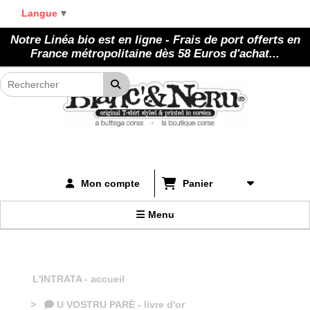
Panneau de gestion des cookies
Langue
▼
Notre Linéa bio est en ligne - Frais de port offerts en
France métropolitaine dès 58 Euros d'achat...
Panier
Mon compte
Menu
L'INTRATA - accueil
U VOSTRU PARÈ - livre d'or