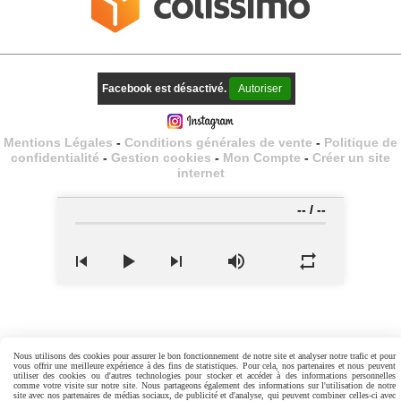
Facebook est désactivé.
Autoriser
Mentions Légales
Conditions générales de vente
Politique de
confidentialité
Gestion cookies
Mon Compte
Créer un site
internet
--
/
--
Nous utilisons des cookies pour assurer le bon fonctionnement de notre site et analyser notre trafic et pour
vous offrir une meilleure expérience à des fins de statistiques. Pour cela, nos partenaires et nous peuvent
utiliser des cookies ou d'autres technologies pour stocker et accéder à des informations personnelles
comme votre visite sur notre site. Nous partageons également des informations sur l'utilisation de notre
site avec nos partenaires de médias sociaux, de publicité et d'analyse, qui peuvent combiner celles-ci avec