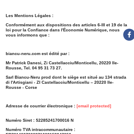
Les Mentions Légales :
Conformément aux dispositions des articles 6-III et 19 de la
loi pour la Confiance dans l'Économie Numérique, nous
vous informons que :
biancu-neru.com est édité par :
Mr Patrick Danesi, Zi Castellacciu/Monticellu, 20220 Ile-
Rousse, Tel. 04 95 31 73 27.
Sarl Biancu-Neru prod dont le siège est situé au 134 strada
di l'Artisgiani - ZI Castellacciu/Monticellu – 20220 Ile-
Rousse - Corse
Adresse de courrier électronique :
[email protected]
Numéro Siret : 52285241700016 N
Numéro TVA intracommunautaire :