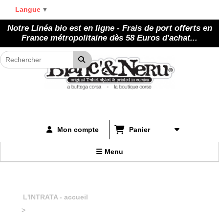
Panneau de gestion des cookies
Langue
▼
Notre Linéa bio est en ligne - Frais de port offerts en
France métropolitaine dès 58 Euros d'achat...
Panier
Mon compte
Menu
L'INTRATA - accueil