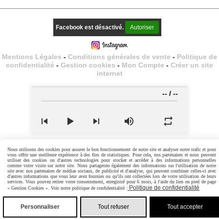
Facebook est désactivé.
Autoriser
Mentions Légales
Conditions générales de vente
Politique de
confidentialité
Gestion cookies
Mon Compte
Créer un site
internet
--
/
--
Nous utilisons des cookies pour assurer le bon fonctionnement de notre site et analyser notre trafic et pour
vous offrir une meilleure expérience à des fins de statistiques. Pour cela, nos partenaires et nous peuvent
utiliser des cookies ou d'autres technologies pour stocker et accéder à des informations personnelles
comme votre visite sur notre site. Nous partageons également des informations sur l'utilisation de notre
site avec nos partenaires de médias sociaux, de publicité et d'analyse, qui peuvent combiner celles-ci avec
d'autres informations que vous leur avez fournies ou qu'ils ont collectées lors de votre utilisation de leurs
services. Vous pouvez retirer votre consentement, enregistré pour 6 mois, à l'aide du lien en pied de page
Politique de confidentialité
« Gestion Cookies ». Voir notre politique de confidentialité :
Personnaliser
Tout refuser
Tout accepter