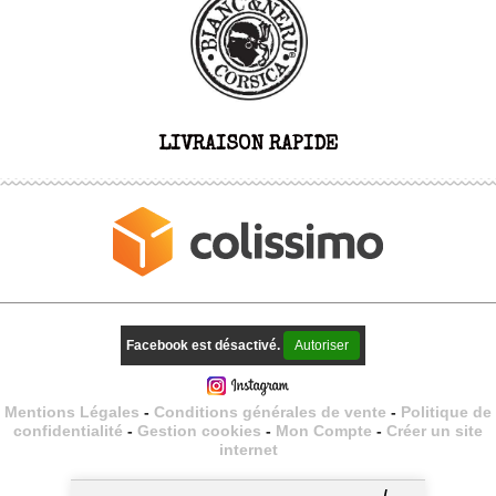
LIVRAISON RAPIDE
Facebook est désactivé.
Autoriser
Mentions Légales
Conditions générales de vente
Politique de
confidentialité
Gestion cookies
Mon Compte
Créer un site
internet
--
/
--