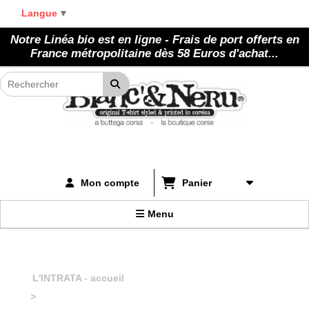
Panneau de gestion des cookies
Langue
▼
Notre Linéa bio est en ligne - Frais de port offerts en
France métropolitaine dès 58 Euros d'achat...
Panier
Mon compte
Menu
L'INTRATA - accueil