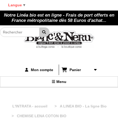
Panneau de gestion des cookies
Langue
▼
Notre Linéa bio est en ligne - Frais de port offerts en
France métropolitaine dès 58 Euros d'achat...
Panier
Mon compte
Menu
L'INTRATA - accueil
A LINEA BIO - La ligne Bio
CHEMISE LENA COTON BIO