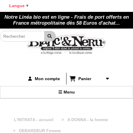
Panneau de gestion des cookies
Langue
▼
Notre Linéa bio est en ligne - Frais de port offerts en
France métropolitaine dès 58 Euros d'achat...
Panier
Mon compte
Menu
L'INTRATA - accueil
A DONNA - la femme
DEBARDEUR Femme