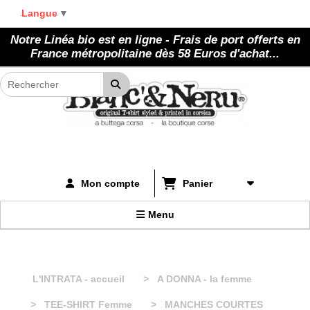
Panneau de gestion des cookies
Langue
▼
Notre Linéa bio est en ligne - Frais de port offerts en
France métropolitaine dès 58 Euros d'achat...
Panier
Mon compte
Menu
L'INTRATA - accueil
A DONNA - la femme
TEE-SHIRT Femme
MANCHES COURTES