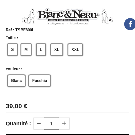
Ref :
TSBF800L
Taille :
S
M
L
XL
XXL
couleur :
Blanc
Fuschia
39,00
€
Quantité :