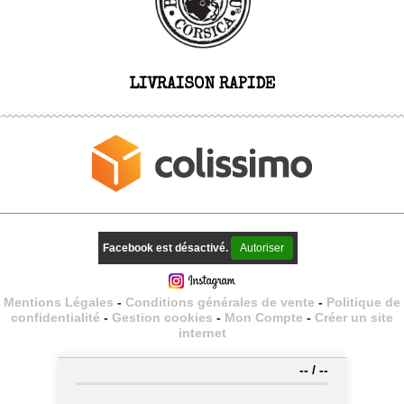
LIVRAISON RAPIDE
Facebook est désactivé.
Autoriser
Mentions Légales
Conditions générales de vente
Politique de
confidentialité
Gestion cookies
Mon Compte
Créer un site
internet
--
/
--