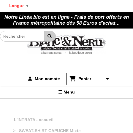
Panneau de gestion des cookies
Langue
▼
Notre Linéa bio est en ligne - Frais de port offerts en
France métropolitaine dès 58 Euros d'achat...
Panier
Mon compte
Menu
L'INTRATA - accueil
SWEAT-SHIRT CAPUCHE Mixte