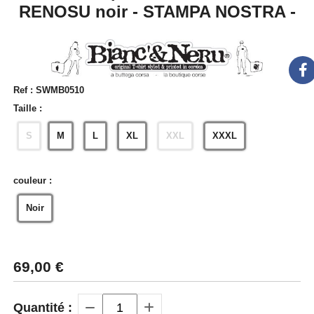
RENOSU noir - STAMPA NOSTRA -
Ref :
SWMB0510
Taille :
S
M
L
XL
XXL
XXXL
couleur :
Noir
69,00
€
Quantité :