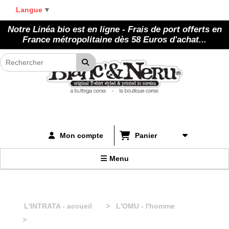
Panneau de gestion des cookies
Langue
▼
Notre Linéa bio est en ligne - Frais de port offerts en
France métropolitaine dès 58 Euros d'achat...
Panier
Mon compte
Menu
L'INTRATA - accueil
L'OMU - l'homme