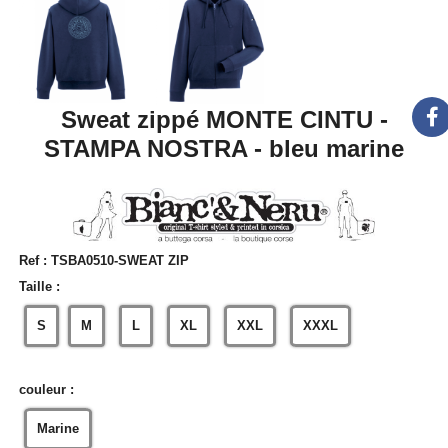
Sweat zippé MONTE CINTU -
STAMPA NOSTRA - bleu marine
Ref :
TSBA0510-SWEAT ZIP
Taille :
S
M
L
XL
XXL
XXXL
couleur :
Marine