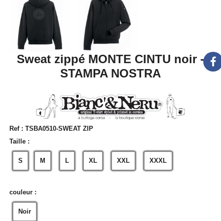
Sweat zippé MONTE CINTU noir -
STAMPA NOSTRA
Ref :
TSBA0510-SWEAT ZIP
Taille :
S
M
L
XL
XXL
XXXL
couleur :
Noir