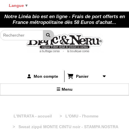
Panneau de gestion des cookies
Langue
▼
Notre Linéa bio est en ligne - Frais de port offerts en
France métropolitaine dès 58 Euros d'achat...
Panier
Mon compte
Menu
L'INTRATA - accueil
L'OMU - l'homme
Sweat zippé MONTE CINTU noir - STAMPA NOSTRA