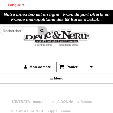
Panneau de gestion des cookies
Langue
▼
Notre Linéa bio est en ligne - Frais de port offerts en
France métropolitaine dès 58 Euros d'achat...
Panier
Mon compte
Menu
L'INTRATA - accueil
A DONNA - la femme
SWEAT CAPUCHE Zippé Femme