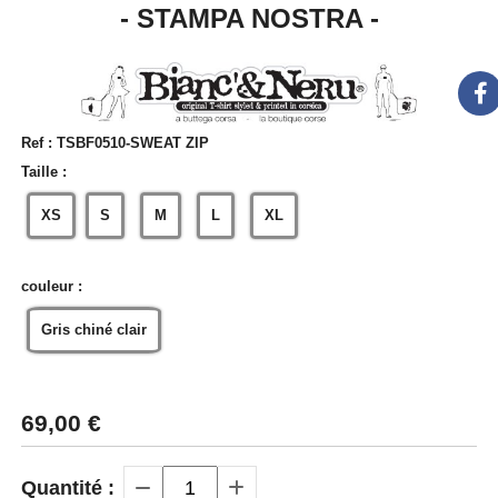
- STAMPA NOSTRA -
Ref :
TSBF0510-SWEAT ZIP
Taille :
XS
S
M
L
XL
couleur :
Gris chiné clair
69,00
€
Quantité :