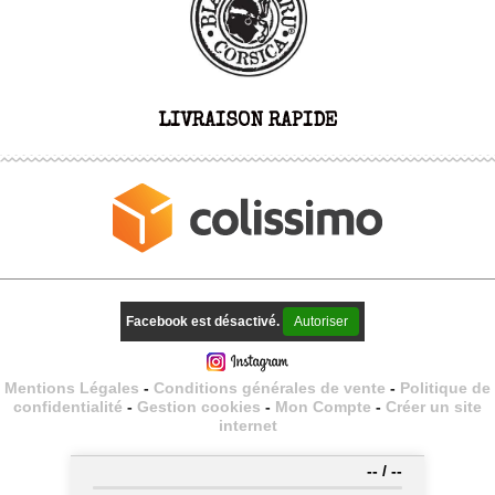
LIVRAISON RAPIDE
Facebook est désactivé.
Autoriser
Mentions Légales
Conditions générales de vente
Politique de
confidentialité
Gestion cookies
Mon Compte
Créer un site
internet
--
/
--