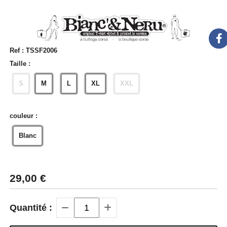
Ref :
TSSF2006
Taille :
S
M
L
XL
XXL
couleur :
Blanc
29,00
€
Quantité :