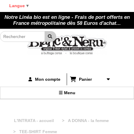
Panneau de gestion des cookies
Langue
▼
Notre Linéa bio est en ligne - Frais de port offerts en
France métropolitaine dès 58 Euros d'achat...
Panier
Mon compte
Menu
L'INTRATA - accueil
A DONNA - la femme
TEE-SHIRT Femme