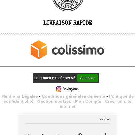
LIVRAISON RAPIDE
Facebook est désactivé.
Autoriser
Mentions Légales
Conditions générales de vente
Politique de
confidentialité
Gestion cookies
Mon Compte
Créer un site
internet
--
/
--