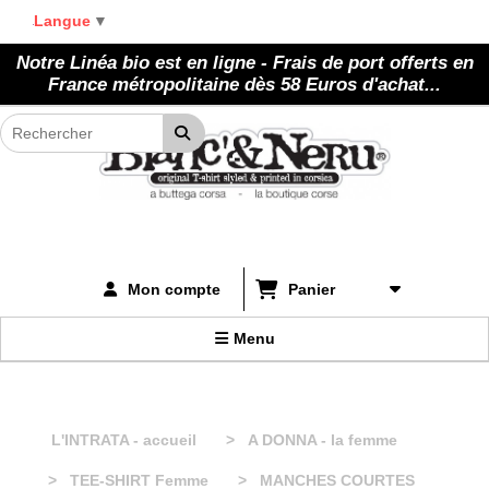
Panneau de gestion des cookies
Langue
▼
Notre Linéa bio est en ligne - Frais de port offerts en
France métropolitaine dès 58 Euros d'achat...
Panier
Mon compte
Menu
L'INTRATA - accueil
A DONNA - la femme
TEE-SHIRT Femme
MANCHES COURTES