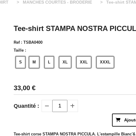
HIRT
MANCHES COURTES - BRODERIE
Tee-shirt STA
Tee-shirt STAMPA NOSTRA PICCULA
Ref :
TSBA0400
Taille :
S
M
L
XL
XXL
XXXL
33,00
€
Quantité :
Ajout
Tee-shirt corse STAMPA NOSTRA PICCULA. L'estampille Bianc'& Ne