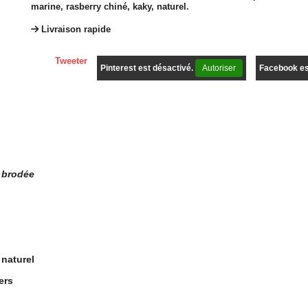
marine, rasberry chiné, kaky, naturel.
Livraison rapide
Tweeter
Pinterest est désactivé.
Autoriser
Facebook es
N brodée
 naturel
ers