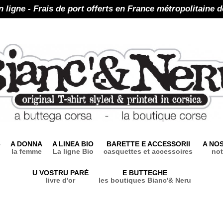
n ligne - Frais de port offerts en France métropolitaine d
e
A DONNA
A LINEA BIO
BARETTE E ACCESSORII
A NO
la femme
La ligne Bio
casquettes et accessoires
not
U VOSTRU PARÈ
E BUTTEGHE
livre d'or
les boutiques Bianc'& Neru