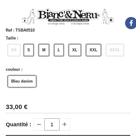
Ref :
TSBA0510
Taille :
XS
S
M
L
XL
XXL
XXXL
couleur :
Bleu denim
33,00
€
Quantité :