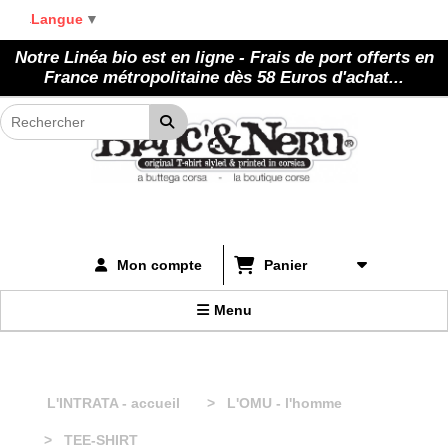
Panneau de gestion des cookies
Langue
▼
Notre Linéa bio est en ligne - Frais de port offerts en
France métropolitaine dès 58 Euros d'achat...
Panier
Mon compte
Menu
L'INTRATA - accueil
L'OMU - l'homme
TEE-SHIRT