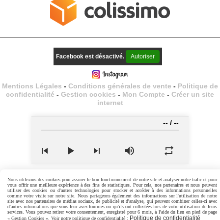
Facebook est désactivé.
Autoriser
Mentions Légales
Conditions générales de vente
Politique de
confidentialité
Gestion cookies
Mon Compte
Créer un site
internet
--
/
--
Nous utilisons des cookies pour assurer le bon fonctionnement de notre site et analyser notre trafic et pour
vous offrir une meilleure expérience à des fins de statistiques. Pour cela, nos partenaires et nous peuvent
utiliser des cookies ou d'autres technologies pour stocker et accéder à des informations personnelles
comme votre visite sur notre site. Nous partageons également des informations sur l'utilisation de notre
site avec nos partenaires de médias sociaux, de publicité et d'analyse, qui peuvent combiner celles-ci avec
d'autres informations que vous leur avez fournies ou qu'ils ont collectées lors de votre utilisation de leurs
services. Vous pouvez retirer votre consentement, enregistré pour 6 mois, à l'aide du lien en pied de page
Politique de confidentialité
« Gestion Cookies ». Voir notre politique de confidentialité :