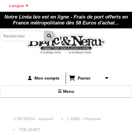
Panneau de gestion des cookies
Langue
▼
Notre Linéa bio est en ligne - Frais de port offerts en
France métropolitaine dès 58 Euros d'achat...
Panier
Mon compte
Menu
L'INTRATA - accueil
L'OMU - l'homme
TEE-SHIRT