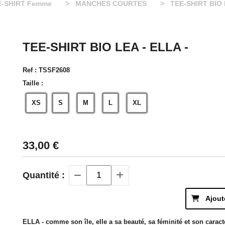
E-SHIRT Femme
MANCHES COURTES
TEE-SHIRT BIO 
TEE-SHIRT BIO LEA - ELLA -
Ref :
TSSF2608
Taille :
XS
S
M
L
XL
33,00
€
Quantité :
Ajout
ELLA - comme son île, elle a sa beauté, sa féminité et son caract