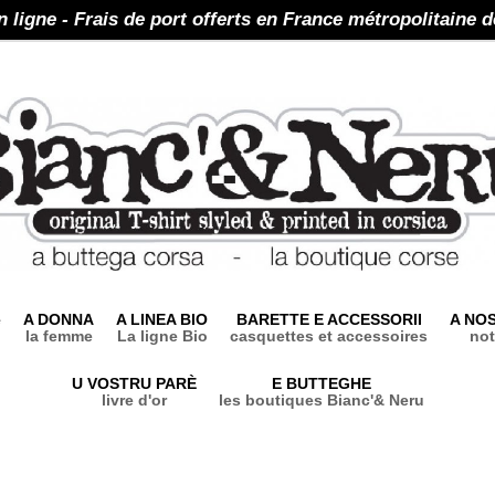
n ligne - Frais de port offerts en France métropolitaine d
e
A DONNA
A LINEA BIO
BARETTE E ACCESSORII
A NO
la femme
La ligne Bio
casquettes et accessoires
not
U VOSTRU PARÈ
E BUTTEGHE
livre d'or
les boutiques Bianc'& Neru