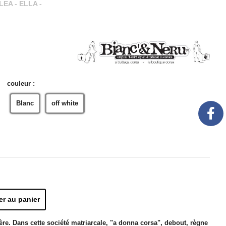
LEA - ELLA -
couleur :
Blanc
off white
er au panier
ère. Dans cette société matriarcale, "a donna corsa", debout, règne