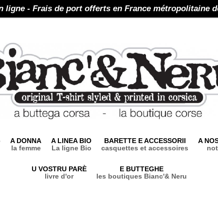
n ligne - Frais de port offerts en France métropolitaine d
e
A DONNA
A LINEA BIO
BARETTE E ACCESSORII
A NO
la femme
La ligne Bio
casquettes et accessoires
not
U VOSTRU PARÈ
E BUTTEGHE
livre d'or
les boutiques Bianc'& Neru