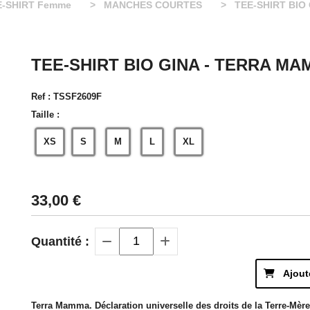
E-SHIRT Femme
MANCHES COURTES
TEE-SHIRT BIO
TEE-SHIRT BIO GINA - TERRA MA
Ref :
TSSF2609F
Taille :
XS
S
M
L
XL
33,00
€
Quantité :
Ajout
Terra Mamma. Déclaration universelle des droits de la Terre-Mèr