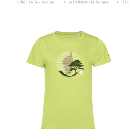
L'INTRATA - accueil
A DONNA - la femme
TE