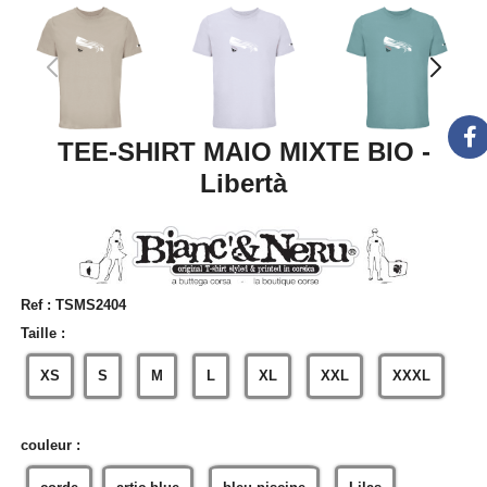
TEE-SHIRT MAIO MIXTE BIO -
Libertà
Ref :
TSMS2404
Taille :
XS
S
M
L
XL
XXL
XXXL
couleur :