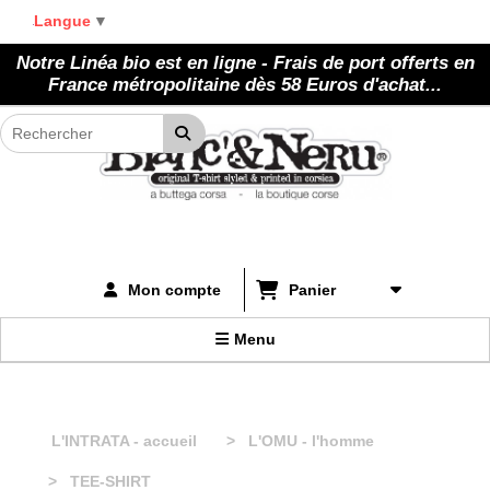
Panneau de gestion des cookies
Langue
▼
Notre Linéa bio est en ligne - Frais de port offerts en
France métropolitaine dès 58 Euros d'achat...
Panier
Mon compte
Menu
L'INTRATA - accueil
L'OMU - l'homme
TEE-SHIRT